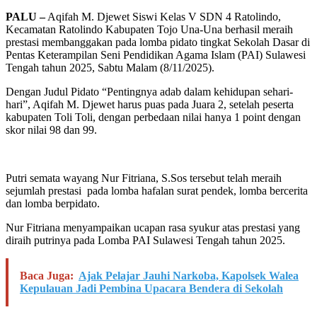
PALU –
Aqifah M. Djewet Siswi Kelas V SDN 4 Ratolindo,
Kecamatan Ratolindo Kabupaten Tojo Una-Una berhasil meraih
prestasi membanggakan pada lomba pidato tingkat Sekolah Dasar di
Pentas Keterampilan Seni Pendidikan Agama Islam (PAI) Sulawesi
Tengah tahun 2025, Sabtu Malam (8/11/2025).
Dengan Judul Pidato “Pentingnya adab dalam kehidupan sehari-
hari”, Aqifah M. Djewet harus puas pada Juara 2, setelah peserta
kabupaten Toli Toli, dengan perbedaan nilai hanya 1 point dengan
skor nilai 98 dan 99.
Putri semata wayang Nur Fitriana, S.Sos tersebut telah meraih
sejumlah prestasi pada lomba hafalan surat pendek, lomba bercerita
dan lomba berpidato.
Nur Fitriana menyampaikan ucapan rasa syukur atas prestasi yang
diraih putrinya pada Lomba PAI Sulawesi Tengah tahun 2025.
Baca Juga:
Ajak Pelajar Jauhi Narkoba, Kapolsek Walea
Kepulauan Jadi Pembina Upacara Bendera di Sekolah