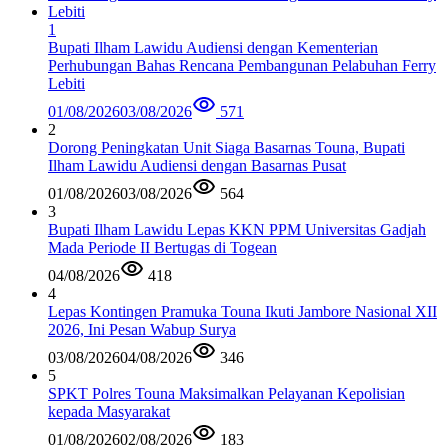
1
Bupati Ilham Lawidu Audiensi dengan Kementerian
Perhubungan Bahas Rencana Pembangunan Pelabuhan Ferry
Lebiti
01/08/2026
03/08/2026
571
2
Dorong Peningkatan Unit Siaga Basarnas Touna, Bupati
Ilham Lawidu Audiensi dengan Basarnas Pusat
01/08/2026
03/08/2026
564
3
Bupati Ilham Lawidu Lepas KKN PPM Universitas Gadjah
Mada Periode II Bertugas di Togean
04/08/2026
418
4
Lepas Kontingen Pramuka Touna Ikuti Jambore Nasional XII
2026, Ini Pesan Wabup Surya
03/08/2026
04/08/2026
346
5
SPKT Polres Touna Maksimalkan Pelayanan Kepolisian
kepada Masyarakat
01/08/2026
02/08/2026
183