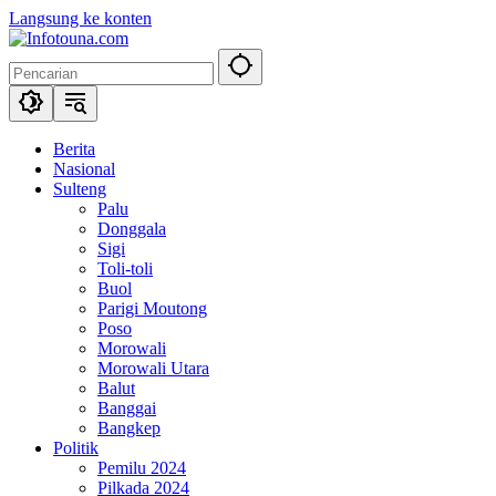
Langsung ke konten
Berita
Nasional
Sulteng
Palu
Donggala
Sigi
Toli-toli
Buol
Parigi Moutong
Poso
Morowali
Morowali Utara
Balut
Banggai
Bangkep
Politik
Pemilu 2024
Pilkada 2024