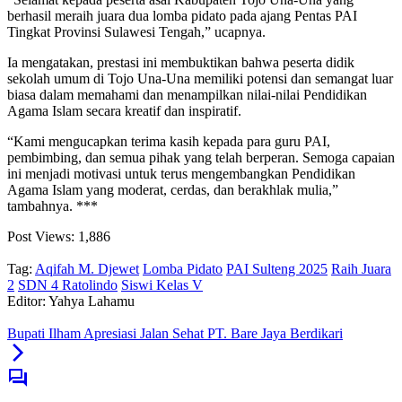
berhasil meraih juara dua lomba pidato pada ajang Pentas PAI
Tingkat Provinsi Sulawesi Tengah,” ucapnya.
Ia mengatakan, prestasi ini membuktikan bahwa peserta didik
sekolah umum di Tojo Una-Una memiliki potensi dan semangat luar
biasa dalam memahami dan menampilkan nilai-nilai Pendidikan
Agama Islam secara kreatif dan inspiratif.
“Kami mengucapkan terima kasih kepada para guru PAI,
pembimbing, dan semua pihak yang telah berperan. Semoga capaian
ini menjadi motivasi untuk terus mengembangkan Pendidikan
Agama Islam yang moderat, cerdas, dan berakhlak mulia,”
tambahnya. ***
Post Views:
1,886
Tag:
Aqifah M. Djewet
Lomba Pidato
PAI Sulteng 2025
Raih Juara
2
SDN 4 Ratolindo
Siswi Kelas V
Editor: Yahya Lahamu
Bupati Ilham Apresiasi Jalan Sehat PT. Bare Jaya Berdikari