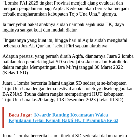
“Lomba PAI 2025 tingkat Provinsi menjadi ajang evaluasi dan
menjadi pengalaman bagi Aqifa. Kedepan akan berusaha menjadi
terbaik mengharumkan kabupaten Tojo Una Una,” ujarnya.
Ia menyebut bakat anaknya sudah nampak sejak usia TK, daya
ingatnya sangat kuat dan mudah diatur.
“Ingatannya yang kuat itu, hingga hari ni Aqifa sudah menghafal
beberapa Juz AL Qur’an,” sebut Fitri sapaan akrabnya.
Adapun prestasi yang pernah diraih Aqifa, diantarnya Juara 2 lomba
hafalan doa pendek tingkat SD sederajat se-kecamatan Ratolindo
dalam rangka Memperingati Isra Mi’raj tanggal 30 Maret 2022
(Kelas 1 SD).
Juara 1 lomba bercerita Islami tingkat SD sederajat se-kabupaten
Tojo Una Una dengan tema festival anak sholeh yg diselenggarakan
BAZNAS Touna dalam rangka memperingati HUT kabupaten
Tojo Una Una ke-20 tanggal 18 Desember 2023 (kelas III SD).
Baca Juga:
Kwartir Ranting Kecamatan Walea
Kepulauan Gelar Kemah Bakti HUT Pramuka ke-62
Juara 1 lomba bercerita islami tingkat SD sederajat dalam rangka