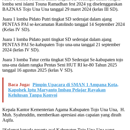
lomba seni islami Touna Ramadhan fest 2024 yg diselenggarakan
BAZNAS Tojo Una Una tanggal 29 maret 2024 (kelas III SD).
Juara 1 lomba Pidato Putri tingkat SD sederajat dalam ajang
PENTAS PAI se-kecamatan Ratolindo tanggal 14 September 2024
(Kelas IV SD).
Juara 1 lomba Pidato putri tingkat SD sederajat dalam ajang
PENTAS PAI Se-kabupaten Tojo una-una tanggal 21 september
2024 (kelas IV SD).
Juara 3 lomba Tutur cerita tingkat SD Sederajat Se-kabupaten tojo
una-una dalam rangka Pentas Seni HUT RI ke-80 Tahun 2025
tanggal 16 agustus 2025 (kelas V SD).
Baca Juga:
Pimpin Upacara di SMAN 1 Ampana Kota,
Kapolsek Iptu Maryanto Imbau Pelajar Rayakan
Kelulusan Tanpa Konvoi
Kepala Kantor Kementerian Agama Kabupaten Tojo Una Una, H.
Muh. Syahruddin, memberikan apresiasi atas capaian yang diraih
Aqifa.
“Selamat kepada peserta asal Kabupaten Tojo Una-Una yang