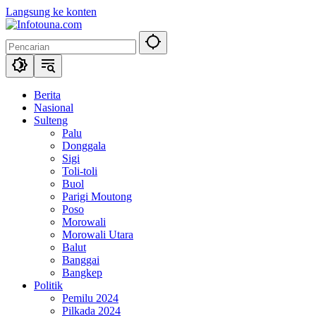
Langsung ke konten
Berita
Nasional
Sulteng
Palu
Donggala
Sigi
Toli-toli
Buol
Parigi Moutong
Poso
Morowali
Morowali Utara
Balut
Banggai
Bangkep
Politik
Pemilu 2024
Pilkada 2024