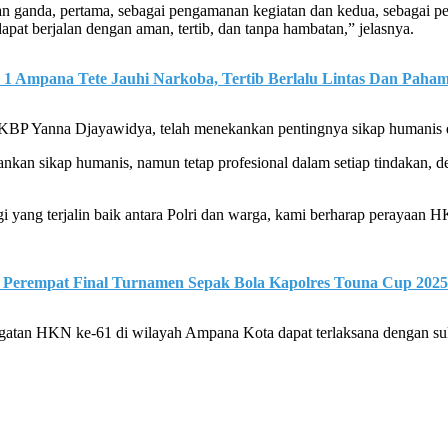
 ganda, pertama, sebagai pengamanan kegiatan dan kedua, sebagai penja
apat berjalan dengan aman, tertib, dan tanpa hambatan,” jelasnya.
 Ampana Tete Jauhi Narkoba, Tertib Berlalu Lintas Dan Paham
KBP Yanna Djayawidya, telah menekankan pentingnya sikap humanis da
ankan sikap humanis, namun tetap profesional dalam setiap tindakan,
yang terjalin baik antara Polri dan warga, kami berharap perayaan HKN 
 ke Perempat Final Turnamen Sepak Bola Kapolres Touna Cup 2025
eringatan HKN ke-61 di wilayah Ampana Kota dapat terlaksana dengan 