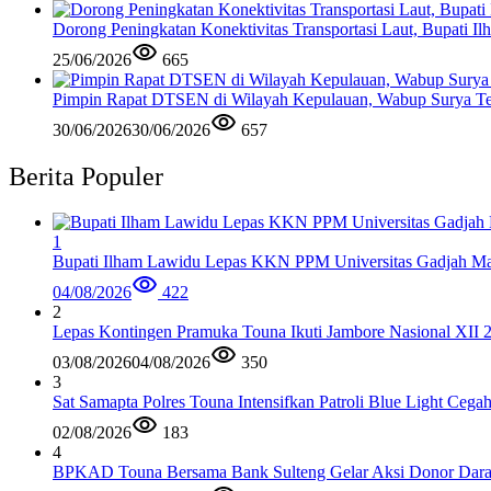
Dorong Peningkatan Konektivitas Transportasi Laut, Bupati 
25/06/2026
665
Pimpin Rapat DTSEN di Wilayah Kepulauan, Wabup Surya Te
30/06/2026
30/06/2026
657
Berita Populer
1
Bupati Ilham Lawidu Lepas KKN PPM Universitas Gadjah Mad
04/08/2026
422
2
Lepas Kontingen Pramuka Touna Ikuti Jambore Nasional XII 
03/08/2026
04/08/2026
350
3
Sat Samapta Polres Touna Intensifkan Patroli Blue Light Cega
02/08/2026
183
4
BPKAD Touna Bersama Bank Sulteng Gelar Aksi Donor Dara