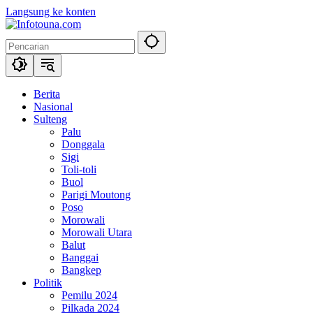
Langsung ke konten
Berita
Nasional
Sulteng
Palu
Donggala
Sigi
Toli-toli
Buol
Parigi Moutong
Poso
Morowali
Morowali Utara
Balut
Banggai
Bangkep
Politik
Pemilu 2024
Pilkada 2024