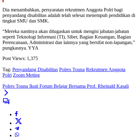
Dia menambahkan, persyaratan rekrutmen Anggota Polri bagi
penyandang disabilitas adalah telah selesai menempuh pendidikan di
tingkat SMU dan SMK.
“Mereka nantinya akan ditugaskan untuk mengisi jabatan-jabatan
seperti Teknologi Informasi (TI), Siber, Bagian Keuangan, Bagian
Perencanaan, Administrasi dan lainnya yang bersifat non-lapangan,”
pungkasnya. YYA
Post Views:
1,375
Tag:
Penyandang Disabilitas
Polres Touna
Rekrutmen Anggota
Polri
Zoom Meting
Polres Touna Ikuti Forum Belajar Bersama Prof. Rheinald Kasali