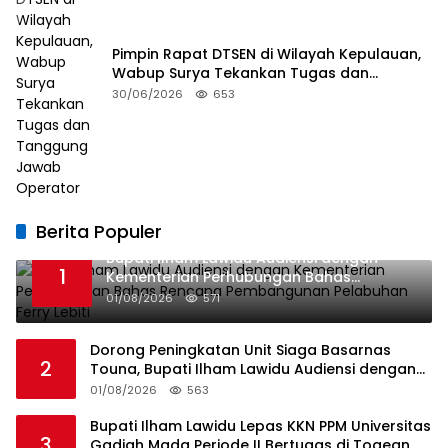
Pimpin Rapat DTSEN di Wilayah Kepulauan,
Wabup Surya Tekankan Tugas dan
Tanggung Jawab Operator
30/06/2026
653
Berita Populer
Bupati Ilham Lawidu Audiensi dengan
1
Kementerian Perhubungan Bahas
Rencana Pembangunan Pelabuhan Ferry
01/08/2026
571
Lebiti
Dorong Peningkatan Unit Siaga Basarnas
2
Touna, Bupati Ilham Lawidu Audiensi dengan
Basarnas Pusat
01/08/2026
563
Bupati Ilham Lawidu Lepas KKN PPM Universitas
3
Gadjah Mada Periode II Bertugas di Togean