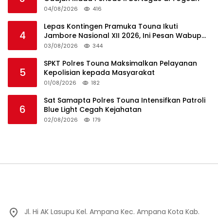
04/08/2026
416
Lepas Kontingen Pramuka Touna Ikuti
4
Jambore Nasional XII 2026, Ini Pesan Wabup
Surya
03/08/2026
344
SPKT Polres Touna Maksimalkan Pelayanan
5
Kepolisian kepada Masyarakat
01/08/2026
182
Sat Samapta Polres Touna Intensifkan Patroli
6
Blue Light Cegah Kejahatan
02/08/2026
179
Jl. Hi AK Lasupu Kel. Ampana Kec. Ampana Kota Kab.