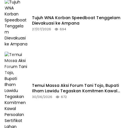
Tujuh WNA Korban Speedboat Tenggelam
Dievakuasi ke Ampana
27/07/2026
694
Temui Massa Aksi Forum Tani Tojo, Bupati
Ilham Lawidu Tegaskan Komitmen Kawal
Persoalan Sertifikat Lahan
30/06/2026
672