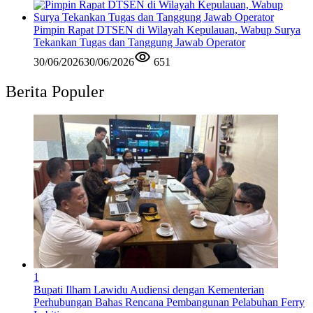
Pimpin Rapat DTSEN di Wilayah Kepulauan, Wabup Surya
Tekankan Tugas dan Tanggung Jawab Operator
30/06/2026
30/06/2026
651
Berita Populer
1
Bupati Ilham Lawidu Audiensi dengan Kementerian
Perhubungan Bahas Rencana Pembangunan Pelabuhan Ferry