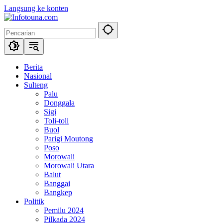
Langsung ke konten
Berita
Nasional
Sulteng
Palu
Donggala
Sigi
Toli-toli
Buol
Parigi Moutong
Poso
Morowali
Morowali Utara
Balut
Banggai
Bangkep
Politik
Pemilu 2024
Pilkada 2024