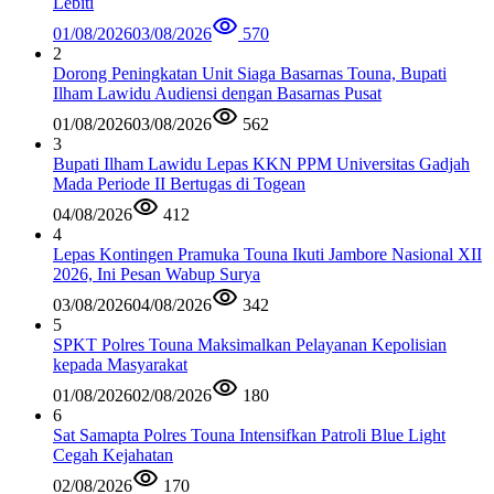
Lebiti
01/08/2026
03/08/2026
570
2
Dorong Peningkatan Unit Siaga Basarnas Touna, Bupati
Ilham Lawidu Audiensi dengan Basarnas Pusat
01/08/2026
03/08/2026
562
3
Bupati Ilham Lawidu Lepas KKN PPM Universitas Gadjah
Mada Periode II Bertugas di Togean
04/08/2026
412
4
Lepas Kontingen Pramuka Touna Ikuti Jambore Nasional XII
2026, Ini Pesan Wabup Surya
03/08/2026
04/08/2026
342
5
SPKT Polres Touna Maksimalkan Pelayanan Kepolisian
kepada Masyarakat
01/08/2026
02/08/2026
180
6
Sat Samapta Polres Touna Intensifkan Patroli Blue Light
Cegah Kejahatan
02/08/2026
170