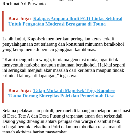
Rochmat Ari Purwanto.
Baca Juga:
Kalapas Ampana Ikuti FGD Lintas Sektoral
Untuk Penguatan Moderasi Beragama di Touna
Lebih lanjut, Kapolsek memberikan peringatan keras terkait
penyalahgunaan zat terlarang dan konsumsi minuman beralkohol
yang kerap menjadi pemicu gangguan kamtibmas.
“Kami mengimbau warga, terutama generasi muda, agar tidak
menyentuh narkoba maupun minuman beralkohol. Hal-hal seperti
ini seringkali menjadi akar masalah dari keributan maupun tindak
kriminal lainnya di lapangan,” tegasnya.
Baca Juga:
Tatap Muka di Mapolsek Tojo, Kapolres
Touna Dorong Sinergitas Polri dan Pemerintah Desa
Selama pelaksanaan patroli, personel di lapangan melaporkan situasi
di Desa Tete A dan Desa Pusungi terpantau aman dan terkendali.
Dialog yang dibangun antara petugas dan warga disambut baik
sebagai bentuk kehadiran Polri dalam memberikan rasa aman di
tengah aktivitas harian masyarakat.