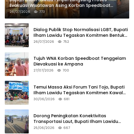
Evakuasi Wisatawan Asing Korban Speedboat
Tenggelam
26/07/2026
773
Dialog Publik Stop Normalisasi LGBT, Bupati
Ilham Lawidu Tegaskan Komitmen Bentuk
Tim Khusus Regulasi Daerah
26/07/2026
752
Tujuh WNA Korban Speedboat Tenggelam
Dievakuasi ke Ampana
27/07/2026
700
Temui Massa Aksi Forum Tani Tojo, Bupati
Ilham Lawidu Tegaskan Komitmen Kawal
Persoalan Sertifikat Lahan
30/06/2026
681
Dorong Peningkatan Konektivitas
Transportasi Laut, Bupati Ilham Lawidu
Tinjau Langsung Rencana Pembangunan
25/06/2026
667
Pelabuhan Lebiti