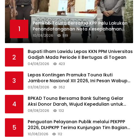
Pemkab Touna Bersama KPP Palu Lakukan
1
Penandatanganan Nota Kesepahaman
Penyelenggaraan Pencarian dan
10/08/2026
519
Pertolongan
Bupati Ilham Lawidu Lepas KKN PPM Universitas
2
Gadjah Mada Periode II Bertugas di Togean
04/08/2026
423
Lepas Kontingen Pramuka Touna Ikuti
3
Jambore Nasional XII 2026, Ini Pesan Wabup
Surya
03/08/2026
352
BPKAD Touna Bersama Bank Sulteng Gelar
4
Aksi Donor Darah, Wujud Kepedulian untuk
Sesama
08/08/2026
132
Penguatan Pelayanan Publik melalui PEKPPP
5
2026, DLHPKPP Terima Kunjungan Tim Bagian
Organisasi Setdakab Touna
10/08/2026
112