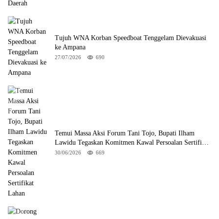
Tujuh WNA Korban Speedboat Tenggelam Dievakuasi
ke Ampana
27/07/2026
690
Temui Massa Aksi Forum Tani Tojo, Bupati Ilham
Lawidu Tegaskan Komitmen Kawal Persoalan Sertifikat
Lahan
30/06/2026
669