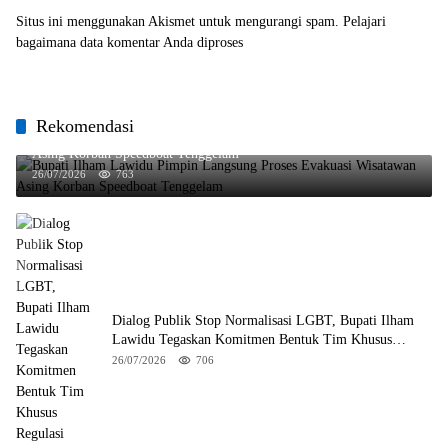
Situs ini menggunakan Akismet untuk mengurangi spam.
Pelajari
bagaimana data komentar Anda diproses
Rekomendasi
Bupati Ilham Lawidu Pimpin Langsung Proses Evakuasi Wisatawan
Asing Korban Speedboat Tenggelam
26/07/2026
763
Dialog Publik Stop Normalisasi LGBT, Bupati Ilham
Lawidu Tegaskan Komitmen Bentuk Tim Khusus
Regulasi Daerah
26/07/2026
706