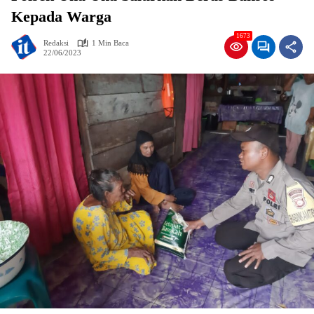
Kepada Warga
1673
Redaksi
1 Min Baca
22/06/2023