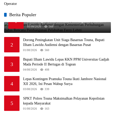
Berita Populer
Bupati Ilham Lawidu Audiensi dengan Kementerian
1
Perhubungan Bahas Rencana Pembangunan Pelabuhan
Ferry Lebiti
01/08/2026
568
Dorong Peningkatan Unit Siaga Basarnas Touna, Bupati
2
Ilham Lawidu Audiensi dengan Basarnas Pusat
01/08/2026
560
Bupati Ilham Lawidu Lepas KKN PPM Universitas Gadjah
3
Mada Periode II Bertugas di Togean
04/08/2026
408
Lepas Kontingen Pramuka Touna Ikuti Jambore Nasional
4
XII 2026, Ini Pesan Wabup Surya
03/08/2026
339
SPKT Polres Touna Maksimalkan Pelayanan Kepolisian
5
kepada Masyarakat
01/08/2026
163