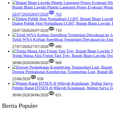
Bupati Ilham Lawidu Pimpin Langsung Proses Evakuasi Wisa
26/07/2026
26/07/2026
763
Dialog Publik Stop Normalisasi LGBT, Bupati Ilham Lawidu
26/07/2026
26/07/2026
710
Tujuh WNA Korban Speedboat Tenggelam Dievakuasi ke Am
27/07/2026
27/07/2026
690
Temui Massa Aksi Forum Tani Tojo, Bupati Ilham Lawidu Teg
30/06/2026
30/06/2026
669
Dorong Peningkatan Konektivitas Transportasi Laut, Bupati 
25/06/2026
658
Pimpin Rapat DTSEN di Wilayah Kepulauan, Wabup Surya Te
30/06/2026
30/06/2026
651
Berita Populer