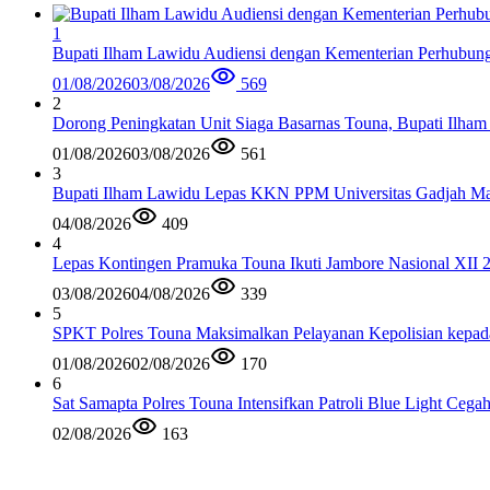
1
Bupati Ilham Lawidu Audiensi dengan Kementerian Perhubun
01/08/2026
03/08/2026
569
2
Dorong Peningkatan Unit Siaga Basarnas Touna, Bupati Ilham
01/08/2026
03/08/2026
561
3
Bupati Ilham Lawidu Lepas KKN PPM Universitas Gadjah Mad
04/08/2026
409
4
Lepas Kontingen Pramuka Touna Ikuti Jambore Nasional XII 
03/08/2026
04/08/2026
339
5
SPKT Polres Touna Maksimalkan Pelayanan Kepolisian kepad
01/08/2026
02/08/2026
170
6
Sat Samapta Polres Touna Intensifkan Patroli Blue Light Cega
02/08/2026
163