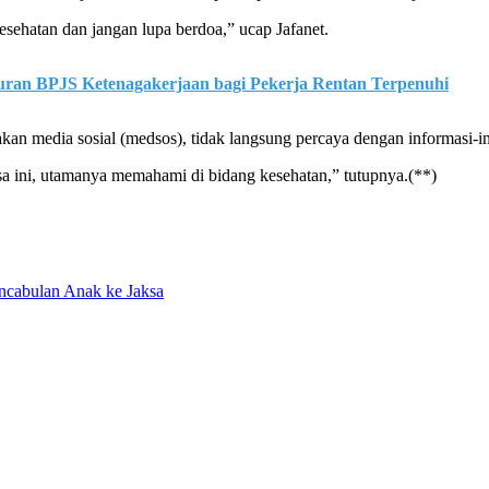
esehatan dan jangan lupa berdoa,” ucap Jafanet.
uran BPJS Ketenagakerjaan bagi Pekerja Rentan Terpenuhi
an media sosial (medsos), tidak langsung percaya dengan informasi-i
gsa ini, utamanya memahami di bidang kesehatan,” tutupnya.(**)
ncabulan Anak ke Jaksa