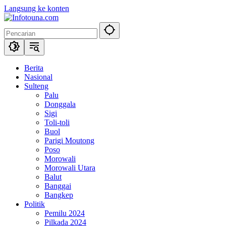
Langsung ke konten
Berita
Nasional
Sulteng
Palu
Donggala
Sigi
Toli-toli
Buol
Parigi Moutong
Poso
Morowali
Morowali Utara
Balut
Banggai
Bangkep
Politik
Pemilu 2024
Pilkada 2024