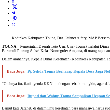
Kadinkes Kabupaten Touna, Dra. Jafanet Alfary, MAP Bersama
TOUNA –
Pemerintah Daerah Tojo Una-Una (Touna) melalui Dinas 
Baramuli Pinrang Sulsel Kelas Nonreguler Ampana, di ruang rapat a
Dalam arahannya, Kepala Dinas Kesehatan (Kadinkes) Kabupaten Toun
Baca Juga:
Pj. Sekda Touna Berharap Kepala Desa Jaga Netr
“Olehnya itu, ikuti agenda KKN ini dengan sebaik mungkin, agar dala
Baca Juga:
Bupati dan Wabup Touna Sampaikan Ucapan Se
Lanjut kata Jafanet, di dalam ilmu kesehatan para mahasiwa harus sud