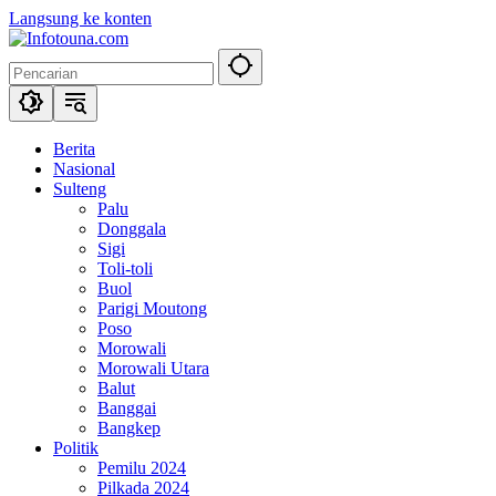
Langsung ke konten
Berita
Nasional
Sulteng
Palu
Donggala
Sigi
Toli-toli
Buol
Parigi Moutong
Poso
Morowali
Morowali Utara
Balut
Banggai
Bangkep
Politik
Pemilu 2024
Pilkada 2024