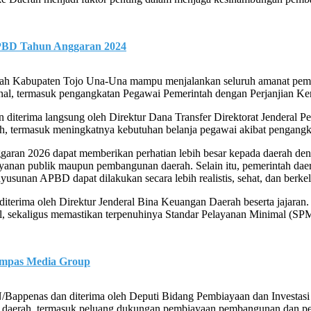
BD Tahun Anggaran 2024
ntah Kabupaten Tojo Una-Una mampu menjalankan seluruh amanat pemb
nal, termasuk pengangkatan Pegawai Pemerintah dengan Perjanjian Ker
 diterima langsung oleh Direktur Dana Transfer Direktorat Jenderal 
termasuk meningkatnya kebutuhan belanja pegawai akibat pengangkat
aran 2026 dapat memberikan perhatian lebih besar kepada daerah denga
ayanan publik maupun pembangunan daerah. Selain itu, pemerintah d
usunan APBD dapat dilakukan secara lebih realistis, sehat, dan berkel
iterima oleh Direktur Jenderal Bina Keuangan Daerah beserta jajaran.
l, sekaligus memastikan terpenuhinya Standar Pelayanan Minimal (SPM), 
ompas Media Group
/Bappenas dan diterima oleh Deputi Bidang Pembiayaan dan Investasi
 daerah, termasuk peluang dukungan pembiayaan pembangunan dan pe