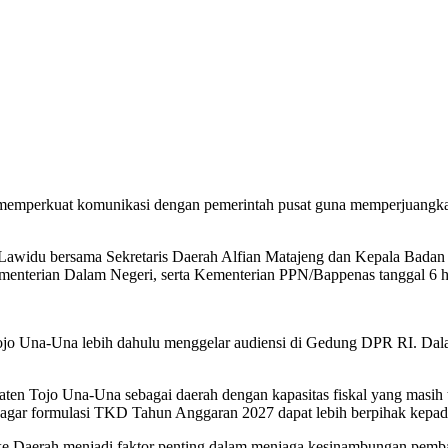
perkuat komunikasi dengan pemerintah pusat guna memperjuangkan pen
m Lawidu bersama Sekretaris Daerah Alfian Matajeng dan Kepala Bad
menterian Dalam Negeri, serta Kementerian PPN/Bappenas tanggal 6 h
jo Una-Una lebih dahulu menggelar audiensi di Gedung DPR RI. Dala
en Tojo Una-Una sebagai daerah dengan kapasitas fiskal yang masih t
gar formulasi TKD Tahun Anggaran 2027 dapat lebih berpihak kepad
 ke Daerah menjadi faktor penting dalam menjaga kesinambungan pe