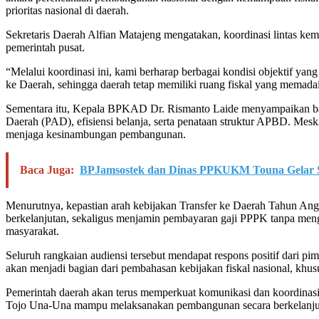
prioritas nasional di daerah.
Sekretaris Daerah Alfian Matajeng mengatakan, koordinasi lintas 
pemerintah pusat.
“Melalui koordinasi ini, kami berharap berbagai kondisi objektif ya
ke Daerah, sehingga daerah tetap memiliki ruang fiskal yang memad
Sementara itu, Kepala BPKAD Dr. Rismanto Laide menyampaikan bah
Daerah (PAD), efisiensi belanja, serta penataan struktur APBD. Mesk
menjaga kesinambungan pembangunan.
Baca Juga:
BPJamsostek dan Dinas PPKUKM Touna Gelar S
Menurutnya, kepastian arah kebijakan Transfer ke Daerah Tahun An
berkelanjutan, sekaligus menjamin pembayaran gaji PPPK tanpa mengu
masyarakat.
Seluruh rangkaian audiensi tersebut mendapat respons positif dar
akan menjadi bagian dari pembahasan kebijakan fiskal nasional, kh
Pemerintah daerah akan terus memperkuat komunikasi dan koordinasi
Tojo Una-Una mampu melaksanakan pembangunan secara berkelanjutan,