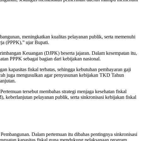
angunan, meningkatkan kualitas pelayanan publik, serta memenuhi
ja (PPPK),” ujar Bupati.
Perimbangan Keuangan (DJPK) beserta jajaran. Dalam kesempatan itu,
an PPPK sebagai bagian dari kebijakan nasional.
n kapasitas fiskal terbatas, sehingga kebutuhan pembayaran gaji
aerah juga mengusulkan agar penyusunan kebijakan TKD Tahun
anjutan.
 Pertemuan tersebut membahas strategi menjaga kesehatan fiskal
keberlanjutan pelayanan publik, serta sinkronisasi kebijakan fiskal
 Pembangunan. Dalam pertemuan itu dibahas pentingnya sinkronisasi
nguatan kapasitas fiskal guna mendukung pelaksanaan program