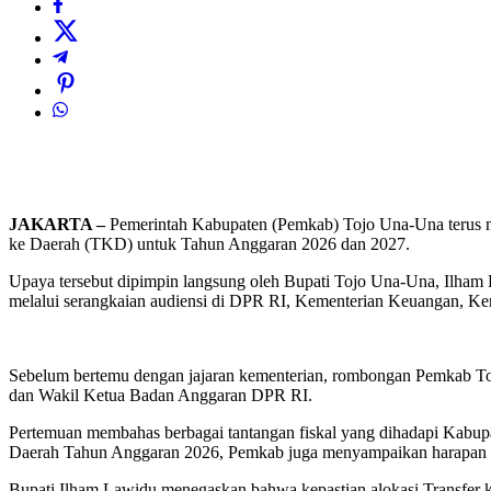
JAKARTA –
Pemerintah Kabupaten (Pemkab) Tojo Una-Una terus mem
ke Daerah (TKD) untuk Tahun Anggaran 2026 dan 2027.
Upaya tersebut dipimpin langsung oleh Bupati Tojo Una-Una, Ilha
melalui serangkaian audiensi di DPR RI, Kementerian Keuangan, Ke
Sebelum bertemu dengan jajaran kementerian, rombongan Pemkab To
dan Wakil Ketua Badan Anggaran DPR RI.
Pertemuan membahas berbagai tantangan fiskal yang dihadapi Kabupat
Daerah Tahun Anggaran 2026, Pemkab juga menyampaikan harapan a
Bupati Ilham Lawidu menegaskan bahwa kepastian alokasi Transfer