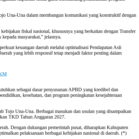
b Tojo Una-Una dalam membangun komunikasi yang konstruktif dengan
kebijakan fiskal nasional, khususnya yang berkaitan dengan Transfer
 kepada masyarakat,” jelasnya.
kuat keuangan daerah melalui optimalisasi Pendapatan Asli
aerah yang lebih responsif tetap menjadi faktor penting dalam
IKM
butuhkan sebagai dasar penyusunan APBD yang kredibel dan
pendidikan, kesehatan, dan program peningkatan kesejahteraan
kab Tojo Una-Una. Berbagai masukan dan usulan yang disampaikan
bijakan TKD Tahun Anggaran 2027.
daerah. Dengan dukungan pemerintah pusat, diharapkan Kabupaten
malkan pelaksanaan berbagai kebijakan nasional di daerah. (*)