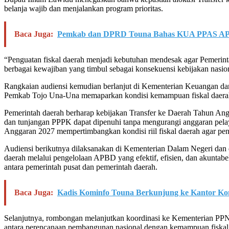
belanja wajib dan menjalankan program prioritas.
Baca Juga:
Pemkab dan DPRD Touna Bahas KUA PPAS AP
“Penguatan fiskal daerah menjadi kebutuhan mendesak agar Pemeri
berbagai kewajiban yang timbul sebagai konsekuensi kebijakan nasio
Rangkaian audiensi kemudian berlanjut di Kementerian Keuangan dan
Pemkab Tojo Una-Una memaparkan kondisi kemampuan fiskal daerah, 
Pemerintah daerah berharap kebijakan Transfer ke Daerah Tahun Angg
dan tunjangan PPPK dapat dipenuhi tanpa mengurangi anggaran pel
Anggaran 2027 mempertimbangkan kondisi riil fiskal daerah agar peny
Audiensi berikutnya dilaksanakan di Kementerian Dalam Negeri dan d
daerah melalui pengelolaan APBD yang efektif, efisien, dan akuntabe
antara pemerintah pusat dan pemerintah daerah.
Baca Juga:
Kadis Kominfo Touna Berkunjung ke Kantor K
Selanjutnya, rombongan melanjutkan koordinasi ke Kementerian PPN
antara perencanaan pembangunan nasional dengan kemampuan fiskal