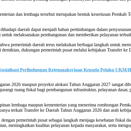
kementerian dan lembaga tersebut merupakan bentuk keseriusan Pemka
ng dihadapi daerah dapat menjadi bahan pertimbangan dalam penyusunan 
ai untuk melaksanakan pembangunan dan memberikan pelayanan terbaik
wa pemerintah daerah terus melakukan berbagai langkah untuk memper
i demikian, dukungan pemerintah pusat melalui kebijakan Transfer ke D
osialisasi Perlindungan Ketenagakerjaan Kepada Pelaku UKM/
ggaran 2026 maupun proyeksi alokasi Tahun Anggaran 2027 sangat di
rangi ruang fiskal bagi pembangunan infrastruktur, pelayanan dasar, 
i pimpinan lembaga maupun kementerian yang menerima rombongan Pem
ususnya terkait Transfer ke Daerah Tahun Anggaran 2026 dan arah ke
 dengan pemerintah pusat sebagai langkah menjaga kesehatan fiskal 
 meningkatkan kualitas pelayanan kepada masyarakat, serta mengopti