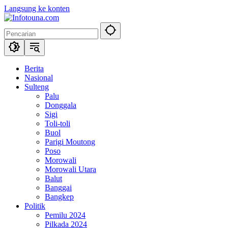
Langsung ke konten
Berita
Nasional
Sulteng
Palu
Donggala
Sigi
Toli-toli
Buol
Parigi Moutong
Poso
Morowali
Morowali Utara
Balut
Banggai
Bangkep
Politik
Pemilu 2024
Pilkada 2024