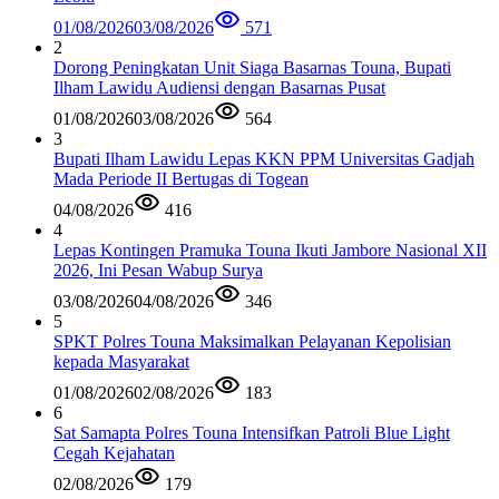
01/08/2026
03/08/2026
571
2
Dorong Peningkatan Unit Siaga Basarnas Touna, Bupati
Ilham Lawidu Audiensi dengan Basarnas Pusat
01/08/2026
03/08/2026
564
3
Bupati Ilham Lawidu Lepas KKN PPM Universitas Gadjah
Mada Periode II Bertugas di Togean
04/08/2026
416
4
Lepas Kontingen Pramuka Touna Ikuti Jambore Nasional XII
2026, Ini Pesan Wabup Surya
03/08/2026
04/08/2026
346
5
SPKT Polres Touna Maksimalkan Pelayanan Kepolisian
kepada Masyarakat
01/08/2026
02/08/2026
183
6
Sat Samapta Polres Touna Intensifkan Patroli Blue Light
Cegah Kejahatan
02/08/2026
179