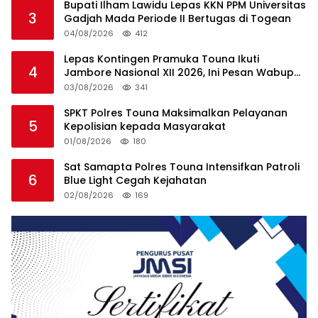
Bupati Ilham Lawidu Lepas KKN PPM Universitas
3
Gadjah Mada Periode II Bertugas di Togean
04/08/2026
412
Lepas Kontingen Pramuka Touna Ikuti
4
Jambore Nasional XII 2026, Ini Pesan Wabup
Surya
03/08/2026
341
SPKT Polres Touna Maksimalkan Pelayanan
5
Kepolisian kepada Masyarakat
01/08/2026
180
Sat Samapta Polres Touna Intensifkan Patroli
6
Blue Light Cegah Kejahatan
02/08/2026
169