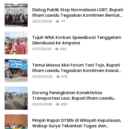
Dialog Publik Stop Normalisasi LGBT, Bupati
Ilham Lawidu Tegaskan Komitmen Bentuk
Tim Khusus Regulasi Daerah
26/07/2026
717
Tujuh WNA Korban Speedboat Tenggelam
Dievakuasi ke Ampana
27/07/2026
692
Temui Massa Aksi Forum Tani Tojo, Bupati
Ilham Lawidu Tegaskan Komitmen Kawal
Persoalan Sertifikat Lahan
30/06/2026
670
Dorong Peningkatan Konektivitas
Transportasi Laut, Bupati Ilham Lawidu
Tinjau Langsung Rencana Pembangunan
25/06/2026
658
Pelabuhan Lebiti
Pimpin Rapat DTSEN di Wilayah Kepulauan,
Wabup Surya Tekankan Tugas dan