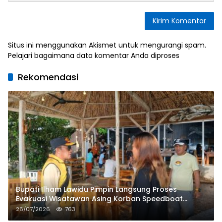
Situs ini menggunakan Akismet untuk mengurangi spam.
Pelajari bagaimana data komentar Anda diproses
Rekomendasi
Bupati Ilham Lawidu Pimpin Langsung Proses
Evakuasi Wisatawan Asing Korban Speedboat
Tenggelam
26/07/2026
763