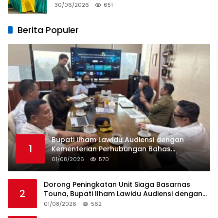
Tanggung Jawab Operator
30/06/2026
651
Berita Populer
Bupati Ilham Lawidu Audiensi dengan
1
Kementerian Perhubungan Bahas
Rencana Pembangunan Pelabuhan Ferry
01/08/2026
570
Lebiti
Dorong Peningkatan Unit Siaga Basarnas
2
Touna, Bupati Ilham Lawidu Audiensi dengan
Basarnas Pusat
01/08/2026
562