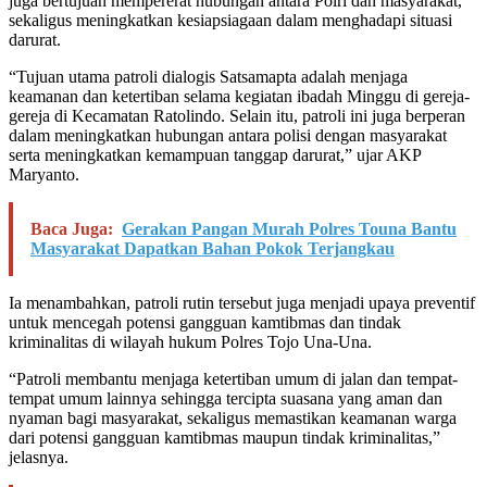
juga bertujuan mempererat hubungan antara Polri dan masyarakat,
sekaligus meningkatkan kesiapsiagaan dalam menghadapi situasi
darurat.
“Tujuan utama patroli dialogis Satsamapta adalah menjaga
keamanan dan ketertiban selama kegiatan ibadah Minggu di gereja-
gereja di Kecamatan Ratolindo. Selain itu, patroli ini juga berperan
dalam meningkatkan hubungan antara polisi dengan masyarakat
serta meningkatkan kemampuan tanggap darurat,” ujar AKP
Maryanto.
Baca Juga:
Gerakan Pangan Murah Polres Touna Bantu
Masyarakat Dapatkan Bahan Pokok Terjangkau
Ia menambahkan, patroli rutin tersebut juga menjadi upaya preventif
untuk mencegah potensi gangguan kamtibmas dan tindak
kriminalitas di wilayah hukum Polres Tojo Una-Una.
“Patroli membantu menjaga ketertiban umum di jalan dan tempat-
tempat umum lainnya sehingga tercipta suasana yang aman dan
nyaman bagi masyarakat, sekaligus memastikan keamanan warga
dari potensi gangguan kamtibmas maupun tindak kriminalitas,”
jelasnya.