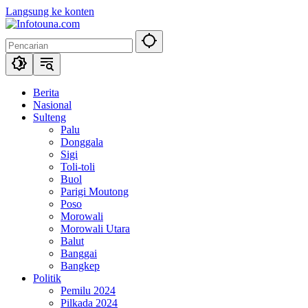
Langsung ke konten
Berita
Nasional
Sulteng
Palu
Donggala
Sigi
Toli-toli
Buol
Parigi Moutong
Poso
Morowali
Morowali Utara
Balut
Banggai
Bangkep
Politik
Pemilu 2024
Pilkada 2024