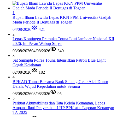
1
Bupati Ilham Lawidu Lepas KKN PPM Universitas Gadjah
Mada Periode II Bertugas di Togean
04/08/2026
421
2
Lepas Kontingen Pramuka Touna Ikuti Jambore Nasional XII
2026, Ini Pesan Wabup Surya
03/08/2026
04/08/2026
349
3
Sat Samapta Polres Touna Intensifkan Patroli Blue Light
Cegah Kejahatan
02/08/2026
182
4
BPKAD Touna Bersama Bank Sulteng Gelar Aksi Donor
Darah, Wujud Kepedulian untuk Sesama
08/08/2026
08/08/2026
95
5
Perkuat Akuntabilitas dan Tata Kelola Keuangan, Lapas
Ampana Ikuti Penyerahan LHP BPK atas Laporan Keuangan
TA 2025