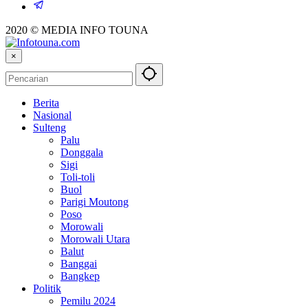
2020 © MEDIA INFO TOUNA
×
Berita
Nasional
Sulteng
Palu
Donggala
Sigi
Toli-toli
Buol
Parigi Moutong
Poso
Morowali
Morowali Utara
Balut
Banggai
Bangkep
Politik
Pemilu 2024