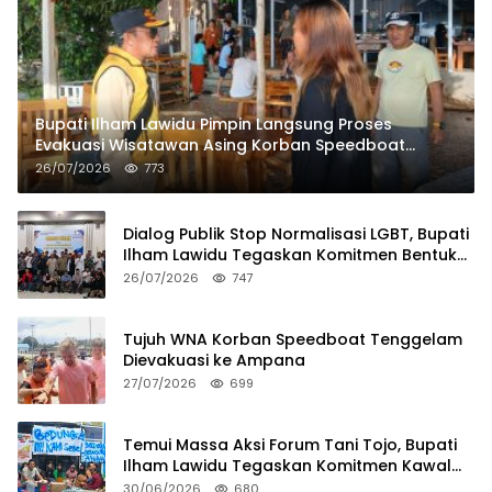
Bupati Ilham Lawidu Pimpin Langsung Proses
Evakuasi Wisatawan Asing Korban Speedboat
Tenggelam
26/07/2026
773
Dialog Publik Stop Normalisasi LGBT, Bupati
Ilham Lawidu Tegaskan Komitmen Bentuk
Tim Khusus Regulasi Daerah
26/07/2026
747
Tujuh WNA Korban Speedboat Tenggelam
Dievakuasi ke Ampana
27/07/2026
699
Temui Massa Aksi Forum Tani Tojo, Bupati
Ilham Lawidu Tegaskan Komitmen Kawal
Persoalan Sertifikat Lahan
30/06/2026
680