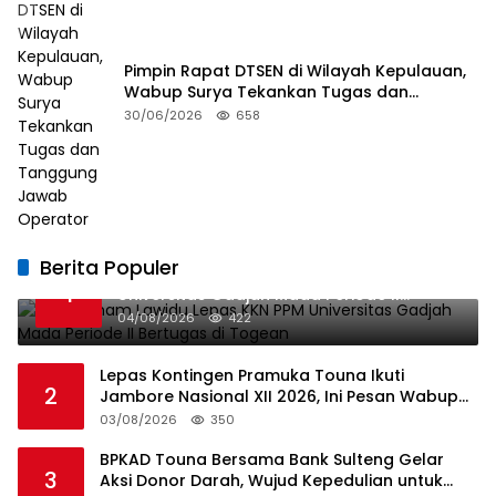
Pimpin Rapat DTSEN di Wilayah Kepulauan,
Wabup Surya Tekankan Tugas dan
Tanggung Jawab Operator
30/06/2026
658
Berita Populer
Bupati Ilham Lawidu Lepas KKN PPM
1
Universitas Gadjah Mada Periode II
Bertugas di Togean
04/08/2026
422
Lepas Kontingen Pramuka Touna Ikuti
2
Jambore Nasional XII 2026, Ini Pesan Wabup
Surya
03/08/2026
350
BPKAD Touna Bersama Bank Sulteng Gelar
3
Aksi Donor Darah, Wujud Kepedulian untuk