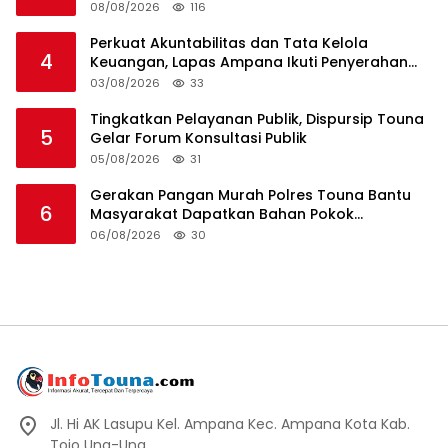
Sesama
08/08/2026
116
Perkuat Akuntabilitas dan Tata Kelola
4
Keuangan, Lapas Ampana Ikuti Penyerahan
LHP BPK atas Laporan Keuangan TA 2025
03/08/2026
33
Tingkatkan Pelayanan Publik, Dispursip Touna
5
Gelar Forum Konsultasi Publik
05/08/2026
31
Gerakan Pangan Murah Polres Touna Bantu
6
Masyarakat Dapatkan Bahan Pokok
Terjangkau
06/08/2026
30
Jl. Hi AK Lasupu Kel. Ampana Kec. Ampana Kota Kab.
Tojo Una-Una