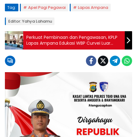
Tag:
Apel Pagi Pegawai
Lapas Ampana
Editor: Yahya Lahamu
Perkuat Pembinaan dan Pengawasan, KPLP
Lapas Ampana Edukasi WBP Curvei Luar
Lapas Demi Mewujudkan Keamanan yang
Kondusif