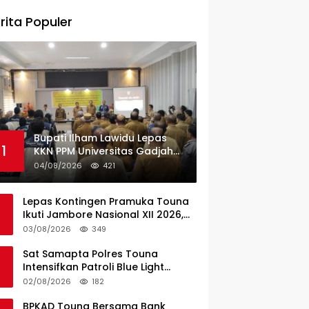
rita Populer
Bupati Ilham Lawidu Lepas
1
KKN PPM Universitas Gadjah
Mada Periode II Bertugas di
04/08/2026
421
Togean
Lepas Kontingen Pramuka Touna
Ikuti Jambore Nasional XII 2026,
Ini Pesan Wabup Surya
03/08/2026
349
Sat Samapta Polres Touna
Intensifkan Patroli Blue Light
Cegah Kejahatan
02/08/2026
182
BPKAD Touna Bersama Bank