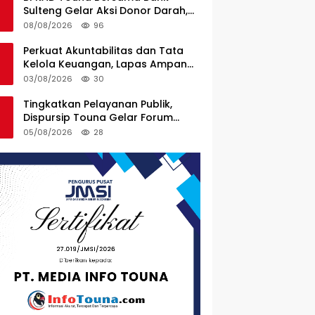
Sulteng Gelar Aksi Donor Darah,
Wujud Kepedulian untuk Sesama
08/08/2026
96
Perkuat Akuntabilitas dan Tata
Kelola Keuangan, Lapas Ampana
Ikuti Penyerahan LHP BPK atas
03/08/2026
30
Laporan Keuangan TA 2025
Tingkatkan Pelayanan Publik,
Dispursip Touna Gelar Forum
Konsultasi Publik
05/08/2026
28