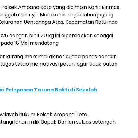
l Polsek Ampana Kota yang dipimpin Kanit Binmas
nggota lainnya. Mereka meninjau lahan jagung
di Kelurahan Uentanaga Atas, Kecamatan Ratulindo.
026 dengan bibit 30 kg ini dipersiapkan sebagai
 pada 18 Mei mendatang.
t kurang maksimal akibat cuaca panas dengan
petugas tetap memotivasi petani agar tidak patah
ri Pelepasan Taruna Bakti di Sekolah
i wilayah hukum Polsek Ampana Tete.
ngi lahan milik Bapak Dahlan seluas setengah