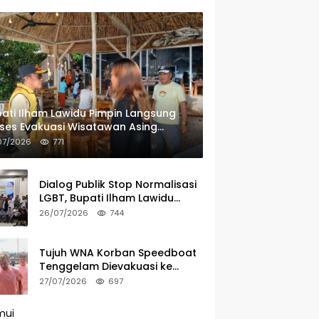
ati Ilham Lawidu Pimpin Langsung
ses Evakuasi Wisatawan Asing
rban Speedboat Tenggelam
07/2026
771
Dialog Publik Stop Normalisasi
LGBT, Bupati Ilham Lawidu
Tegaskan Komitmen Bentuk
26/07/2026
744
Tim Khusus Regulasi Daerah
Tujuh WNA Korban Speedboat
Tenggelam Dievakuasi ke
Ampana
27/07/2026
697