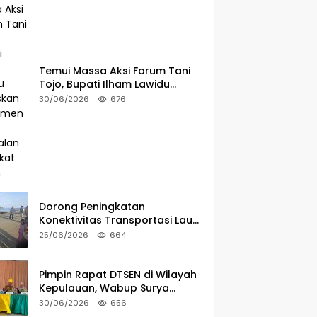
Temui Massa Aksi Forum Tani
Tojo, Bupati Ilham Lawidu
Tegaskan Komitmen Kawal
30/06/2026
676
Persoalan Sertifikat Lahan
Dorong Peningkatan
Konektivitas Transportasi Laut,
Bupati Ilham Lawidu Tinjau
25/06/2026
664
Langsung Rencana
Pembangunan Pelabuhan Lebiti
Pimpin Rapat DTSEN di Wilayah
Kepulauan, Wabup Surya
Tekankan Tugas dan
30/06/2026
656
Tanggung Jawab Operator