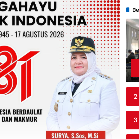
Be
2
3