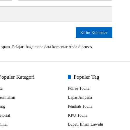
i spam.
Pelajari bagaimana data komentar Anda diproses
Populer Kategori
Populer Tag
ta
Polres Touna
erintahan
Lapas Ampana
eng
Pemkab Touna
torial
KPU Touna
inal
Bupati Ilham Lawidu