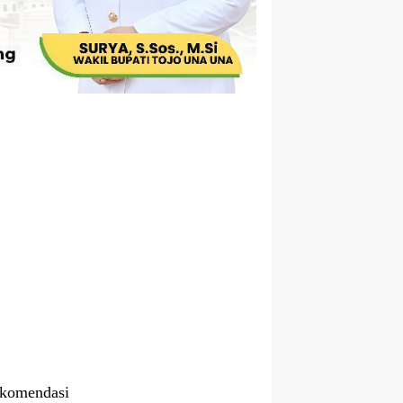
komendasi
ati Ilham Lawidu Pimpin Langsung Proses