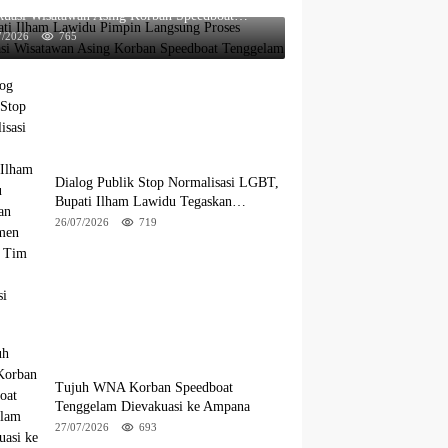
kuasi Wisatawan Asing Korban Speedboat
ggelam
7/2026
765
Dialog Publik Stop Normalisasi LGBT,
Bupati Ilham Lawidu Tegaskan
Komitmen Bentuk Tim Khusus Regulasi
26/07/2026
719
Daerah
Tujuh WNA Korban Speedboat
Tenggelam Dievakuasi ke Ampana
27/07/2026
693