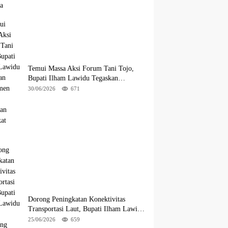
Temui Massa Aksi Forum Tani Tojo,
Bupati Ilham Lawidu Tegaskan
Komitmen Kawal Persoalan Sertifikat
30/06/2026
671
Lahan
Dorong Peningkatan Konektivitas
Transportasi Laut, Bupati Ilham Lawidu
Tinjau Langsung Rencana Pembangunan
25/06/2026
659