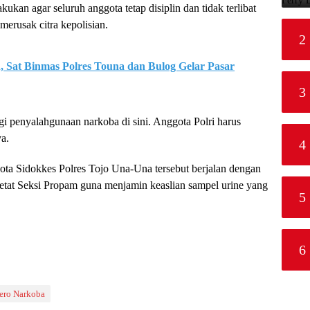
ukan agar seluruh anggota tetap disiplin dan tidak terlibat
erusak citra kepolisian.
2
 Sat Binmas Polres Touna dan Bulog Gelar Pasar
3
gi penyalahgunaan narkoba di sini. Anggota Polri harus
a.
4
ta Sidokkes Polres Tojo Una-Una tersebut berjalan dengan
ketat Seksi Propam guna menjamin keaslian sampel urine yang
5
6
ero Narkoba