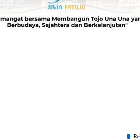
Re
Bup