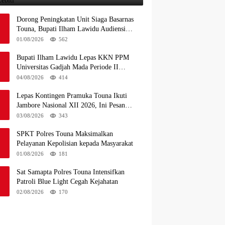
Ferry Lebiti
Dorong Peningkatan Unit Siaga Basarnas
Touna, Bupati Ilham Lawidu Audiensi
dengan Basarnas Pusat
01/08/2026
562
Bupati Ilham Lawidu Lepas KKN PPM
Universitas Gadjah Mada Periode II
Bertugas di Togean
04/08/2026
414
Lepas Kontingen Pramuka Touna Ikuti
Jambore Nasional XII 2026, Ini Pesan
Wabup Surya
03/08/2026
343
SPKT Polres Touna Maksimalkan
Pelayanan Kepolisian kepada Masyarakat
01/08/2026
181
Sat Samapta Polres Touna Intensifkan
Patroli Blue Light Cegah Kejahatan
02/08/2026
170