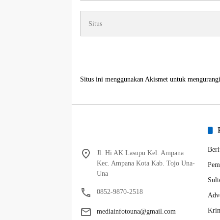
Situs ini menggunakan Akismet untuk mengurang
Beri
Jl. Hi AK Lasupu Kel. Ampana
Kec. Ampana Kota Kab. Tojo Una-
Pem
Una
Sult
0852-9870-2518
Adve
Krim
mediainfotouna@gmail.com