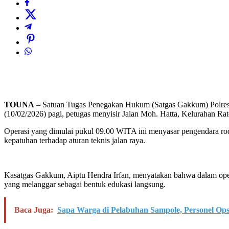
TOUNA
– Satuan Tugas Penegakan Hukum (Satgas Gakkum) Polres T
(10/02/2026) pagi, petugas menyisir Jalan Moh. Hatta, Kelurahan Rat
Operasi yang dimulai pukul 09.00 WITA ini menyasar pengendara rod
kepatuhan terhadap aturan teknis jalan raya.
Kasatgas Gakkum, Aiptu Hendra Irfan, menyatakan bahwa dalam opera
yang melanggar sebagai bentuk edukasi langsung.
Baca Juga:
Sapa Warga di Pelabuhan Sampole, Personel Ops