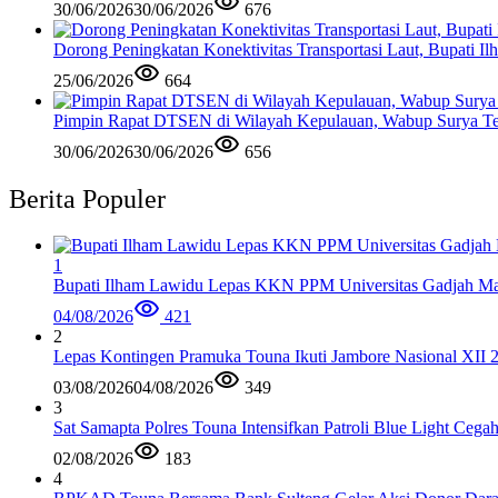
30/06/2026
30/06/2026
676
Dorong Peningkatan Konektivitas Transportasi Laut, Bupati 
25/06/2026
664
Pimpin Rapat DTSEN di Wilayah Kepulauan, Wabup Surya Te
30/06/2026
30/06/2026
656
Berita Populer
1
Bupati Ilham Lawidu Lepas KKN PPM Universitas Gadjah Mad
04/08/2026
421
2
Lepas Kontingen Pramuka Touna Ikuti Jambore Nasional XII 
03/08/2026
04/08/2026
349
3
Sat Samapta Polres Touna Intensifkan Patroli Blue Light Cega
02/08/2026
183
4