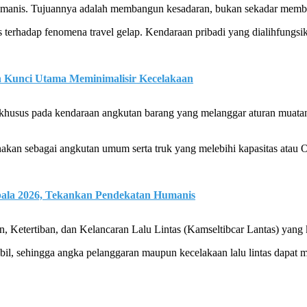
is. Tujuannya adalah membangun kesadaran, bukan sekadar memberi sa
terhadap fenomena travel gelap. Kendaraan pribadi yang dialihfungsik
n Kunci Utama Meminimalisir Kecelakaan
n khusus pada kendaraan angkutan barang yang melanggar aturan muat
kan sebagai angkutan umum serta truk yang melebihi kapasitas atau O
bala 2026, Tekankan Pendekatan Humanis
 Ketertiban, dan Kelancaran Lalu Lintas (Kamseltibcar Lantas) yang
il, sehingga angka pelanggaran maupun kecelakaan lalu lintas dapat me