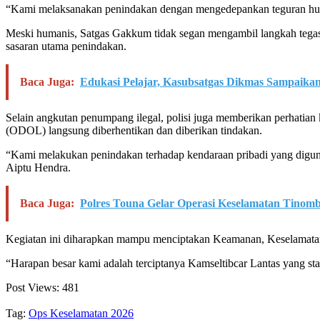
“Kami melaksanakan penindakan dengan mengedepankan teguran human
Meski humanis, Satgas Gakkum tidak segan mengambil langkah tegas 
sasaran utama penindakan.
Baca Juga:
Edukasi Pelajar, Kasubsatgas Dikmas Sampaika
Selain angkutan penumpang ilegal, polisi juga memberikan perhatia
(ODOL) langsung diberhentikan dan diberikan tindakan.
“Kami melakukan penindakan terhadap kendaraan pribadi yang diguna
Aiptu Hendra.
Baca Juga:
Polres Touna Gelar Operasi Keselamatan Tinom
Kegiatan ini diharapkan mampu menciptakan Keamanan, Keselamatan,
“Harapan besar kami adalah terciptanya Kamseltibcar Lantas yang stab
Post Views:
481
Tag:
Ops Keselamatan 2026