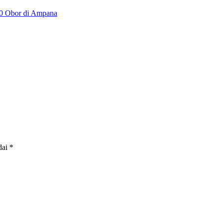
00 Obor di Ampana
dai
*