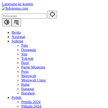
Langsung ke konten
Berita
Nasional
Sulteng
Palu
Donggala
Sigi
Toli-toli
Buol
Parigi Moutong
Poso
Morowali
Morowali Utara
Balut
Banggai
Bangkep
Politik
Pemilu 2024
Pilkada 2024