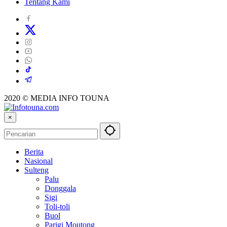
Tentang Kami
2020 © MEDIA INFO TOUNA
×
Berita
Nasional
Sulteng
Palu
Donggala
Sigi
Toli-toli
Buol
Parigi Moutong