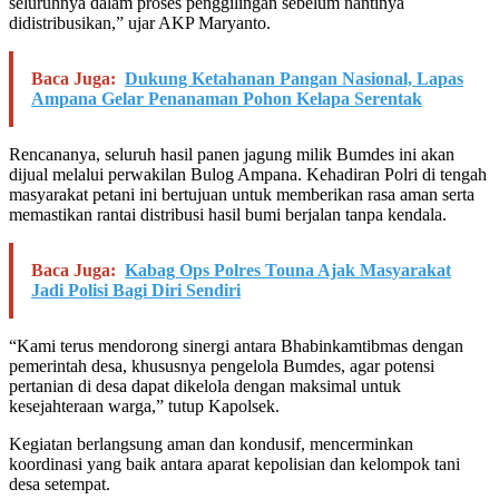
seluruhnya dalam proses penggilingan sebelum nantinya
didistribusikan,” ujar AKP Maryanto.
Baca Juga:
Dukung Ketahanan Pangan Nasional, Lapas
Ampana Gelar Penanaman Pohon Kelapa Serentak
Rencananya, seluruh hasil panen jagung milik Bumdes ini akan
dijual melalui perwakilan Bulog Ampana. Kehadiran Polri di tengah
masyarakat petani ini bertujuan untuk memberikan rasa aman serta
memastikan rantai distribusi hasil bumi berjalan tanpa kendala.
Baca Juga:
Kabag Ops Polres Touna Ajak Masyarakat
Jadi Polisi Bagi Diri Sendiri
“Kami terus mendorong sinergi antara Bhabinkamtibmas dengan
pemerintah desa, khususnya pengelola Bumdes, agar potensi
pertanian di desa dapat dikelola dengan maksimal untuk
kesejahteraan warga,” tutup Kapolsek.
Kegiatan berlangsung aman dan kondusif, mencerminkan
koordinasi yang baik antara aparat kepolisian dan kelompok tani
desa setempat.