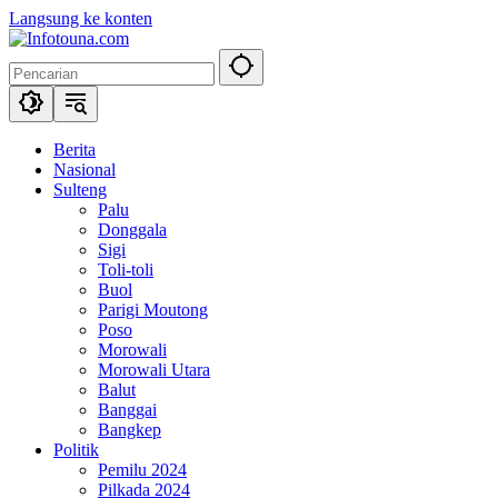
Langsung ke konten
Berita
Nasional
Sulteng
Palu
Donggala
Sigi
Toli-toli
Buol
Parigi Moutong
Poso
Morowali
Morowali Utara
Balut
Banggai
Bangkep
Politik
Pemilu 2024
Pilkada 2024