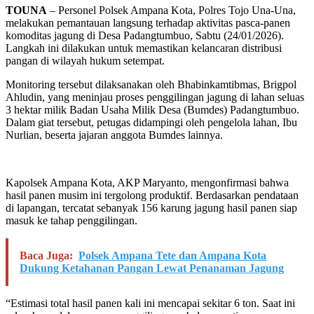
TOUNA
– Personel Polsek Ampana Kota, Polres Tojo Una-Una,
melakukan pemantauan langsung terhadap aktivitas pasca-panen
komoditas jagung di Desa Padangtumbuo, Sabtu (24/01/2026).
Langkah ini dilakukan untuk memastikan kelancaran distribusi
pangan di wilayah hukum setempat.
Monitoring tersebut dilaksanakan oleh Bhabinkamtibmas, Brigpol
Ahludin, yang meninjau proses penggilingan jagung di lahan seluas
3 hektar milik Badan Usaha Milik Desa (Bumdes) Padangtumbuo.
Dalam giat tersebut, petugas didampingi oleh pengelola lahan, Ibu
Nurlian, beserta jajaran anggota Bumdes lainnya.
Kapolsek Ampana Kota, AKP Maryanto, mengonfirmasi bahwa
hasil panen musim ini tergolong produktif. Berdasarkan pendataan
di lapangan, tercatat sebanyak 156 karung jagung hasil panen siap
masuk ke tahap penggilingan.
Baca Juga:
Polsek Ampana Tete dan Ampana Kota
Dukung Ketahanan Pangan Lewat Penanaman Jagung
“Estimasi total hasil panen kali ini mencapai sekitar 6 ton. Saat ini