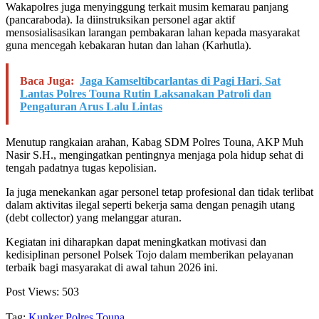
Wakapolres juga menyinggung terkait musim kemarau panjang
(pancaraboda). Ia diinstruksikan personel agar aktif
mensosialisasikan larangan pembakaran lahan kepada masyarakat
guna mencegah kebakaran hutan dan lahan (Karhutla).
Baca Juga:
Jaga Kamseltibcarlantas di Pagi Hari, Sat
Lantas Polres Touna Rutin Laksanakan Patroli dan
Pengaturan Arus Lalu Lintas
Menutup rangkaian arahan, Kabag SDM Polres Touna, AKP Muh
Nasir S.H., mengingatkan pentingnya menjaga pola hidup sehat di
tengah padatnya tugas kepolisian.
Ia juga menekankan agar personel tetap profesional dan tidak terlibat
dalam aktivitas ilegal seperti bekerja sama dengan penagih utang
(debt collector) yang melanggar aturan.
Kegiatan ini diharapkan dapat meningkatkan motivasi dan
kedisiplinan personel Polsek Tojo dalam memberikan pelayanan
terbaik bagi masyarakat di awal tahun 2026 ini.
Post Views:
503
Tag:
Kunker
Polres Touna