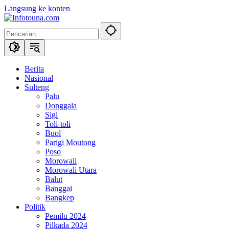
Langsung ke konten
Berita
Nasional
Sulteng
Palu
Donggala
Sigi
Toli-toli
Buol
Parigi Moutong
Poso
Morowali
Morowali Utara
Balut
Banggai
Bangkep
Politik
Pemilu 2024
Pilkada 2024