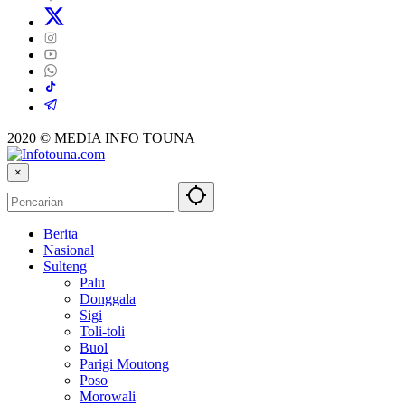
2020 © MEDIA INFO TOUNA
×
Berita
Nasional
Sulteng
Palu
Donggala
Sigi
Toli-toli
Buol
Parigi Moutong
Poso
Morowali