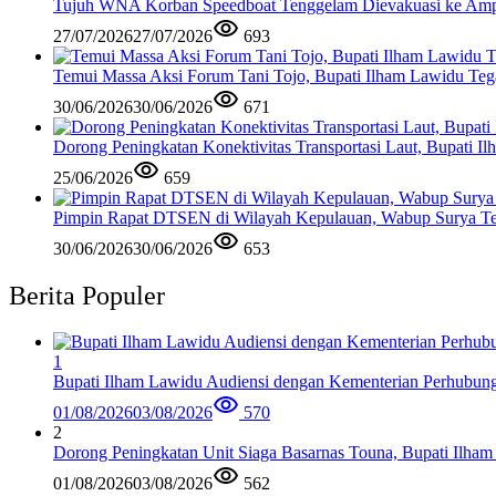
Tujuh WNA Korban Speedboat Tenggelam Dievakuasi ke Am
27/07/2026
27/07/2026
693
Temui Massa Aksi Forum Tani Tojo, Bupati Ilham Lawidu Teg
30/06/2026
30/06/2026
671
Dorong Peningkatan Konektivitas Transportasi Laut, Bupati 
25/06/2026
659
Pimpin Rapat DTSEN di Wilayah Kepulauan, Wabup Surya Te
30/06/2026
30/06/2026
653
Berita Populer
1
Bupati Ilham Lawidu Audiensi dengan Kementerian Perhubun
01/08/2026
03/08/2026
570
2
Dorong Peningkatan Unit Siaga Basarnas Touna, Bupati Ilham
01/08/2026
03/08/2026
562