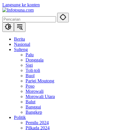
Langsung ke konten
Berita
Nasional
Sulteng
Palu
Donggala
Sigi
Toli-toli
Buol
Parigi Moutong
Poso
Morowali
Morowali Utara
Balut
Banggai
Bangkep
Politik
Pemilu 2024
Pilkada 2024