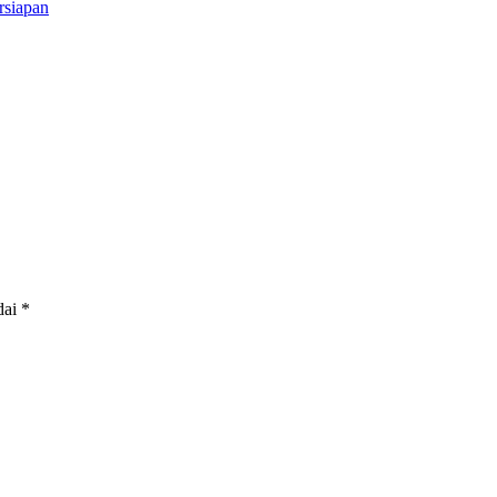
rsiapan
dai
*