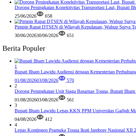
Dorong Peningkatan Konektivitas Transportasi Laut, Bupati 
25/06/2026
658
Pimpin Rapat DTSEN di Wilayah Kepulauan, Wabup Surya Te
30/06/2026
30/06/2026
651
Berita Populer
1
Bupati Ilham Lawidu Audiensi dengan Kementerian Perhubun
01/08/2026
03/08/2026
570
2
Dorong Peningkatan Unit Siaga Basarnas Touna, Bupati Ilham
01/08/2026
03/08/2026
561
3
Bupati Ilham Lawidu Lepas KKN PPM Universitas Gadjah Mad
04/08/2026
412
4
Lepas Kontingen Pramuka Touna Ikuti Jambore Nasional XII 