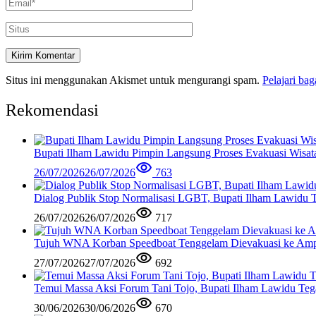
Situs ini menggunakan Akismet untuk mengurangi spam.
Pelajari ba
Rekomendasi
Bupati Ilham Lawidu Pimpin Langsung Proses Evakuasi Wisa
26/07/2026
26/07/2026
763
Dialog Publik Stop Normalisasi LGBT, Bupati Ilham Lawidu
26/07/2026
26/07/2026
717
Tujuh WNA Korban Speedboat Tenggelam Dievakuasi ke Am
27/07/2026
27/07/2026
692
Temui Massa Aksi Forum Tani Tojo, Bupati Ilham Lawidu Teg
30/06/2026
30/06/2026
670