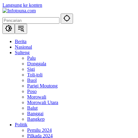
Langsung ke konten
Berita
Nasional
Sulteng
Palu
Donggala
Sigi
Toli-toli
Buol
Parigi Moutong
Poso
Morowali
Morowali Utara
Balut
Banggai
Bangkep
Politik
Pemilu 2024
Pilkada 2024