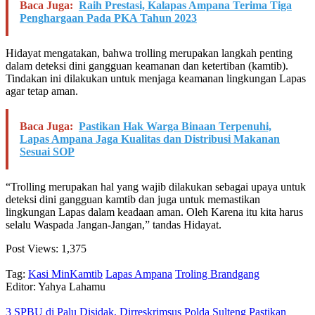
Baca Juga:
Raih Prestasi, Kalapas Ampana Terima Tiga
Penghargaan Pada PKA Tahun 2023
Hidayat mengatakan, bahwa trolling merupakan langkah penting
dalam deteksi dini gangguan keamanan dan ketertiban (kamtib).
Tindakan ini dilakukan untuk menjaga keamanan lingkungan Lapas
agar tetap aman.
Baca Juga:
Pastikan Hak Warga Binaan Terpenuhi,
Lapas Ampana Jaga Kualitas dan Distribusi Makanan
Sesuai SOP
“Trolling merupakan hal yang wajib dilakukan sebagai upaya untuk
deteksi dini gangguan kamtib dan juga untuk memastikan
lingkungan Lapas dalam keadaan aman. Oleh Karena itu kita harus
selalu Waspada Jangan-Jangan,” tandas Hidayat.
Post Views:
1,375
Tag:
Kasi MinKamtib
Lapas Ampana
Troling Brandgang
Editor: Yahya Lahamu
3 SPBU di Palu Disidak, Dirreskrimsus Polda Sulteng Pastikan