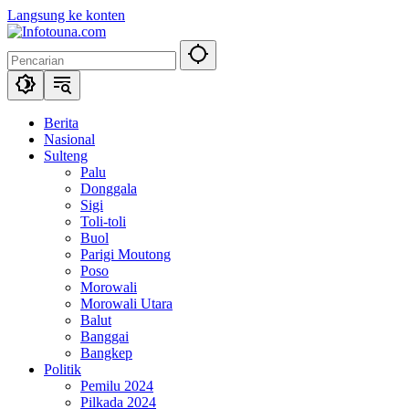
Langsung ke konten
Berita
Nasional
Sulteng
Palu
Donggala
Sigi
Toli-toli
Buol
Parigi Moutong
Poso
Morowali
Morowali Utara
Balut
Banggai
Bangkep
Politik
Pemilu 2024
Pilkada 2024