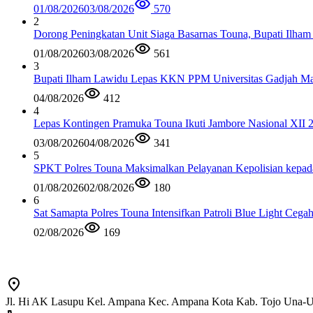
01/08/2026
03/08/2026
570
2
Dorong Peningkatan Unit Siaga Basarnas Touna, Bupati Ilham
01/08/2026
03/08/2026
561
3
Bupati Ilham Lawidu Lepas KKN PPM Universitas Gadjah Mad
04/08/2026
412
4
Lepas Kontingen Pramuka Touna Ikuti Jambore Nasional XII 
03/08/2026
04/08/2026
341
5
SPKT Polres Touna Maksimalkan Pelayanan Kepolisian kepad
01/08/2026
02/08/2026
180
6
Sat Samapta Polres Touna Intensifkan Patroli Blue Light Cega
02/08/2026
169
Jl. Hi AK Lasupu Kel. Ampana Kec. Ampana Kota Kab. Tojo Una-