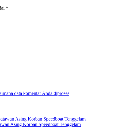
dai
*
gaimana data komentar Anda diproses
tawan Asing Korban Speedboat Tenggelam