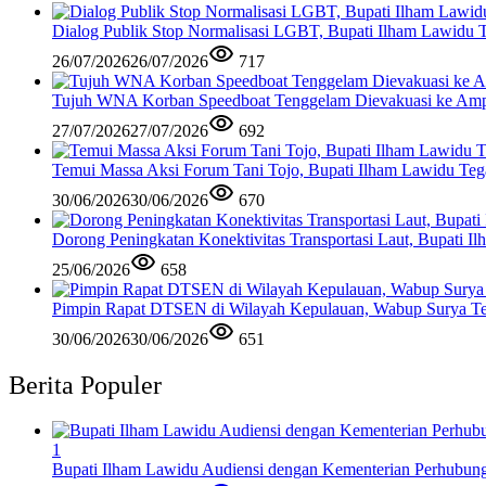
Dialog Publik Stop Normalisasi LGBT, Bupati Ilham Lawidu
26/07/2026
26/07/2026
717
Tujuh WNA Korban Speedboat Tenggelam Dievakuasi ke Am
27/07/2026
27/07/2026
692
Temui Massa Aksi Forum Tani Tojo, Bupati Ilham Lawidu Teg
30/06/2026
30/06/2026
670
Dorong Peningkatan Konektivitas Transportasi Laut, Bupati 
25/06/2026
658
Pimpin Rapat DTSEN di Wilayah Kepulauan, Wabup Surya Te
30/06/2026
30/06/2026
651
Berita Populer
1
Bupati Ilham Lawidu Audiensi dengan Kementerian Perhubun