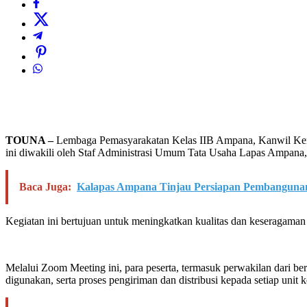
TOUNA –
Lembaga Pemasyarakatan Kelas IIB Ampana, Kanwil Keme
ini diwakili oleh Staf Administrasi Umum Tata Usaha Lapas Ampana,
Baca Juga:
Kalapas Ampana Tinjau Persiapan Pembangunan
Kegiatan ini bertujuan untuk meningkatkan kualitas dan keseragam
Melalui Zoom Meeting ini, para peserta, termasuk perwakilan dari b
digunakan, serta proses pengiriman dan distribusi kepada setiap unit k