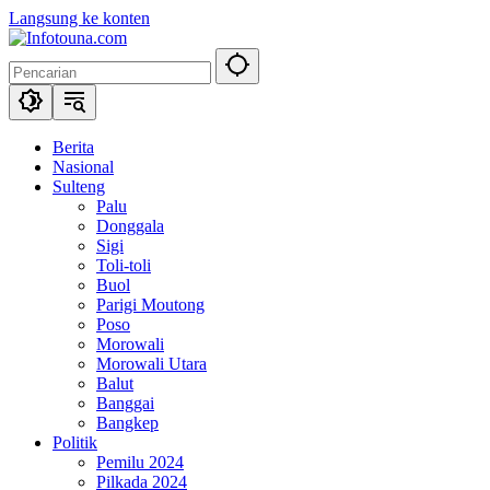
Langsung ke konten
Berita
Nasional
Sulteng
Palu
Donggala
Sigi
Toli-toli
Buol
Parigi Moutong
Poso
Morowali
Morowali Utara
Balut
Banggai
Bangkep
Politik
Pemilu 2024
Pilkada 2024