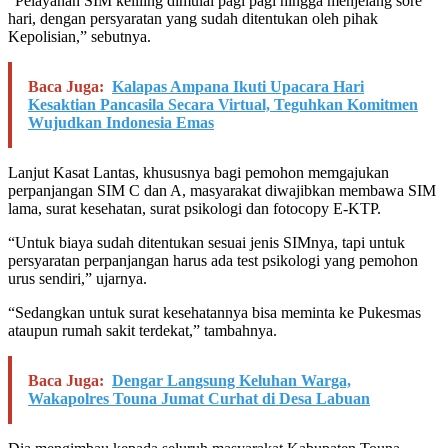
“Pelayanan SIM keliling dimulai pagi pagi hingga menjelang sore
hari, dengan persyaratan yang sudah ditentukan oleh pihak
Kepolisian,” sebutnya.
Baca Juga:
Kalapas Ampana Ikuti Upacara Hari
Kesaktian Pancasila Secara Virtual, Teguhkan Komitmen
Wujudkan Indonesia Emas
Lanjut Kasat Lantas, khususnya bagi pemohon memgajukan
perpanjangan SIM C dan A, masyarakat diwajibkan membawa SIM
lama, surat kesehatan, surat psikologi dan fotocopy E-KTP.
“Untuk biaya sudah ditentukan sesuai jenis SIMnya, tapi untuk
persyaratan perpanjangan harus ada test psikologi yang pemohon
urus sendiri,” ujarnya.
“Sedangkan untuk surat kesehatannya bisa meminta ke Pukesmas
ataupun rumah sakit terdekat,” tambahnya.
Baca Juga:
Dengar Langsung Keluhan Warga,
Wakapolres Touna Jumat Curhat di Desa Labuan