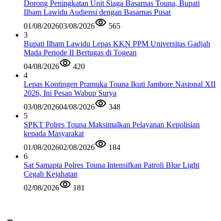
Dorong Peningkatan Unit Siaga Basarnas Touna, Bupati
Ilham Lawidu Audiensi dengan Basarnas Pusat
01/08/2026
03/08/2026
565
3
Bupati Ilham Lawidu Lepas KKN PPM Universitas Gadjah
Mada Periode II Bertugas di Togean
04/08/2026
420
4
Lepas Kontingen Pramuka Touna Ikuti Jambore Nasional XII
2026, Ini Pesan Wabup Surya
03/08/2026
04/08/2026
348
5
SPKT Polres Touna Maksimalkan Pelayanan Kepolisian
kepada Masyarakat
01/08/2026
02/08/2026
184
6
Sat Samapta Polres Touna Intensifkan Patroli Blue Light
Cegah Kejahatan
02/08/2026
181