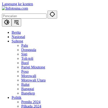
Langsung ke konten
Berita
Nasional
Sulteng
Palu
Donggala
Sigi
Toli-toli
Buol
Parigi Moutong
Poso
Morowali
Morowali Utara
Balut
Banggai
Bangkep
Politik
Pemilu 2024
Pilkada 2024