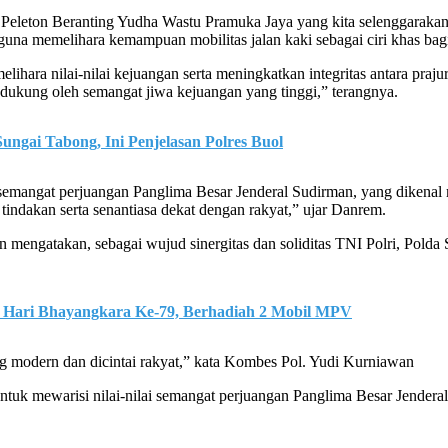
eton Beranting Yudha Wastu Pramuka Jaya yang kita selenggarakan set
na memelihara kemampuan mobilitas jalan kaki sebagai ciri khas bagi p
lihara nilai-nilai kejuangan serta meningkatkan integritas antara praj
 dukung oleh semangat jiwa kejuangan yang tinggi,” terangnya.
ngai Tabong, Ini Penjelasan Polres Buol
emangat perjuangan Panglima Besar Jenderal Sudirman, yang dikenal m
 tindakan serta senantiasa dekat dengan rakyat,” ujar Danrem.
engatakan, sebagai wujud sinergitas dan soliditas TNI Polri, Polda 
 Hari Bhayangkara Ke-79, Berhadiah 2 Mobil MPV
ang modern dan dicintai rakyat,” kata Kombes Pol. Yudi Kurniawan
untuk mewarisi nilai-nilai semangat perjuangan Panglima Besar Jenderal