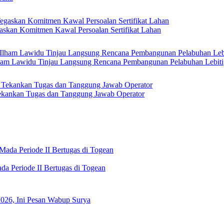
askan Komitmen Kawal Persoalan Sertifikat Lahan
Ilham Lawidu Tinjau Langsung Rencana Pembangunan Pelabuhan Lebiti
kankan Tugas dan Tanggung Jawab Operator
a Periode II Bertugas di Togean
2026, Ini Pesan Wabup Surya