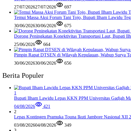
27/07/2026
27/07/2026
697
Temui Massa Aksi Forum Tani Tojo, Bupati Ilham Lawidu Teg
30/06/2026
30/06/2026
675
Dorong Peningkatan Konektivitas Transportasi Laut, Bupati 
25/06/2026
664
Pimpin Rapat DTSEN di Wilayah Kepulauan, Wabup Surya Te
30/06/2026
30/06/2026
656
Berita Populer
1
Bupati Ilham Lawidu Lepas KKN PPM Universitas Gadjah Mad
04/08/2026
421
2
Lepas Kontingen Pramuka Touna Ikuti Jambore Nasional XII 
03/08/2026
04/08/2026
349
3