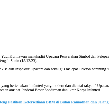
Yudi Kurniawan menghadiri Upacara Penyerahan Simbol dan Pelepasa
engah Senin (18/12/23).
ak selaku Inspektur Upacara dan sekaligus melepas Peleton beranting
ang bertemakan “infanteri yang modern dan dicintai rakyat.” Upacara 
aan amanat Jenderal Besar Soedirman dan ikrar Korps Infanteri.
lteng Pastikan Ketersediaan BBM di Bulan Ramadhan dan Jelang 