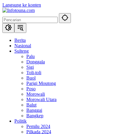
Langsung ke konten
Berita
Nasional
Sulteng
Palu
Donggala
Sigi
Toli-toli
Buol
Parigi Moutong
Poso
Morowali
Morowali Utara
Balut
Banggai
Bangkep
Politik
Pemilu 2024
Pilkada 2024