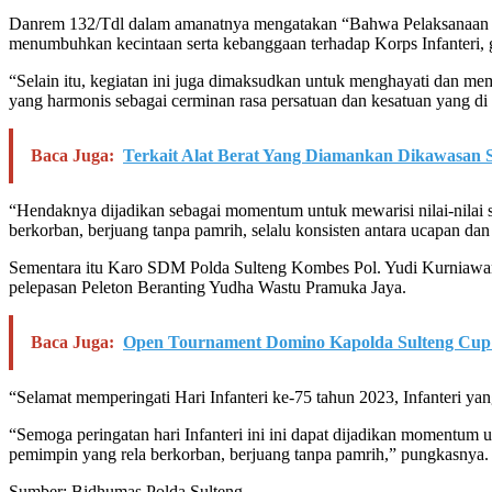
Danrem 132/Tdl dalam amanatnya mengatakan “Bahwa Pelaksanaan Pel
menumbuhkan kecintaan serta kebanggaan terhadap Korps Infanteri, gu
“Selain itu, kegiatan ini juga dimaksudkan untuk menghayati dan meme
yang harmonis sebagai cerminan rasa persatuan dan kesatuan yang di
Baca Juga:
Terkait Alat Berat Yang Diamankan Dikawasan Su
“Hendaknya dijadikan sebagai momentum untuk mewarisi nilai-nilai s
berkorban, berjuang tanpa pamrih, selalu konsisten antara ucapan dan
Sementara itu Karo SDM Polda Sulteng Kombes Pol. Yudi Kurniawan m
pelepasan Peleton Beranting Yudha Wastu Pramuka Jaya.
Baca Juga:
Open Tournament Domino Kapolda Sulteng Cup
“Selamat memperingati Hari Infanteri ke-75 tahun 2023, Infanteri y
“Semoga peringatan hari Infanteri ini ini dapat dijadikan momentum 
pemimpin yang rela berkorban, berjuang tanpa pamrih,” pungkasnya.
Sumber: Bidhumas Polda Sulteng