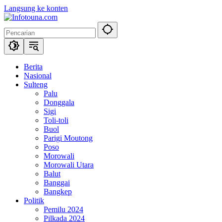
Langsung ke konten
Berita
Nasional
Sulteng
Palu
Donggala
Sigi
Toli-toli
Buol
Parigi Moutong
Poso
Morowali
Morowali Utara
Balut
Banggai
Bangkep
Politik
Pemilu 2024
Pilkada 2024