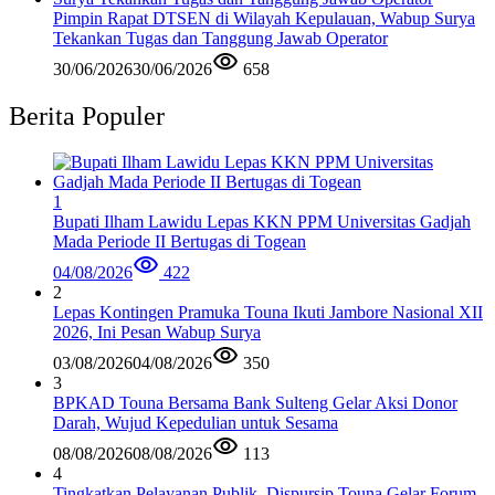
Pimpin Rapat DTSEN di Wilayah Kepulauan, Wabup Surya
Tekankan Tugas dan Tanggung Jawab Operator
30/06/2026
30/06/2026
658
Berita Populer
1
Bupati Ilham Lawidu Lepas KKN PPM Universitas Gadjah
Mada Periode II Bertugas di Togean
04/08/2026
422
2
Lepas Kontingen Pramuka Touna Ikuti Jambore Nasional XII
2026, Ini Pesan Wabup Surya
03/08/2026
04/08/2026
350
3
BPKAD Touna Bersama Bank Sulteng Gelar Aksi Donor
Darah, Wujud Kepedulian untuk Sesama
08/08/2026
08/08/2026
113
4
Tingkatkan Pelayanan Publik, Dispursip Touna Gelar Forum