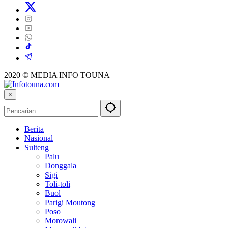
2020 © MEDIA INFO TOUNA
×
Berita
Nasional
Sulteng
Palu
Donggala
Sigi
Toli-toli
Buol
Parigi Moutong
Poso
Morowali