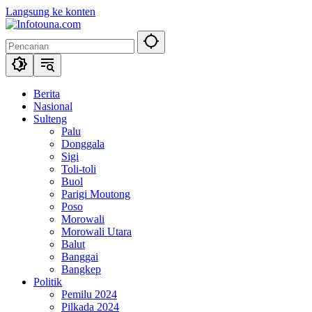
Langsung ke konten
Berita
Nasional
Sulteng
Palu
Donggala
Sigi
Toli-toli
Buol
Parigi Moutong
Poso
Morowali
Morowali Utara
Balut
Banggai
Bangkep
Politik
Pemilu 2024
Pilkada 2024